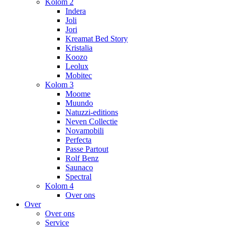
Kolom 2
Indera
Joli
Jori
Kreamat Bed Story
Kristalia
Koozo
Leolux
Mobitec
Kolom 3
Moome
Muundo
Natuzzi-editions
Neven Collectie
Novamobili
Perfecta
Passe Partout
Rolf Benz
Saunaco
Spectral
Kolom 4
Over ons
Over
Over ons
Service