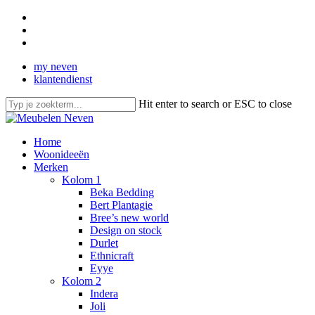
Skip
facebook
to
pinterest
main
instagram
content
my neven
klantendienst
Hit enter to search or ESC to close
Close
Search
search
Menu
Home
Woonideeën
Merken
Kolom 1
Beka Bedding
Bert Plantagie
Bree’s new world
Design on stock
Durlet
Ethnicraft
Eyye
Kolom 2
Indera
Joli