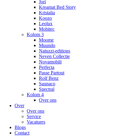
Jori
Kreamat Bed Story
Kristalia
Koozo
Leolux
Mobitec
Kolom 3
Moome
Muundo
Natuzzi-editions
Neven Collectie
Novamobili
Perfecta
Passe Partout
Rolf Benz
Saunaco
Spectral
Kolom 4
Over ons
Over
Over ons
Service
Vacatures
Blogs
Contact