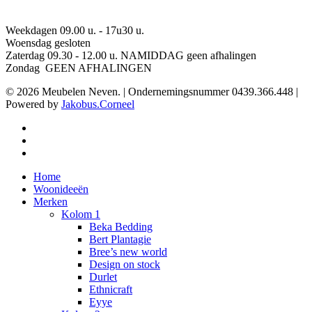
Weekdagen 09.00 u. - 17u30 u.
Woensdag gesloten
Zaterdag 09.30 - 12.00 u. NAMIDDAG geen afhalingen
Zondag GEEN AFHALINGEN
© 2026 Meubelen Neven. | Ondernemingsnummer 0439.366.448 |
Powered by
Jakobus.Corneel
facebook
pinterest
instagram
Close
Home
Menu
Woonideeën
Merken
Kolom 1
Beka Bedding
Bert Plantagie
Bree’s new world
Design on stock
Durlet
Ethnicraft
Eyye